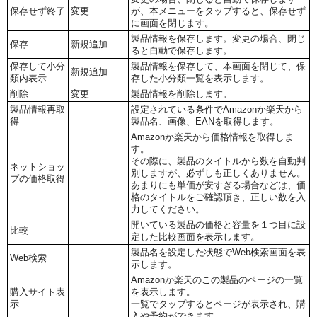
保存せず終了
変更
が、本メニューをタップすると、保存せず
に画面を閉じます。
製品情報を保存します。変更の場合、閉じ
保存
新規追加
ると自動で保存します。
保存して小分
製品情報を保存して、本画面を閉じて、保
新規追加
類内表示
存した小分類一覧を表示します。
削除
変更
製品情報を削除します。
製品情報再取
設定されている条件でAmazonか楽天から
得
製品名、画像、EANを取得します。
Amazonか楽天から価格情報を取得しま
す。
その際に、製品のタイトルから数を自動判
ネットショッ
別しますが、必ずしも正しくありません。
プの価格取得
あまりにも単価が安すぎる場合などは、価
格のタイトルをご確認頂き、正しい数を入
力してください。
開いている製品の価格と容量を１つ目に設
比較
定した比較画面を表示します。
製品名を設定した状態でWeb検索画面を表
Web検索
示します。
Amazonか楽天のこの製品のページの一覧
購入サイト表
を表示します。
示
一覧でタップするとページが表示され、購
入や予約ができます。