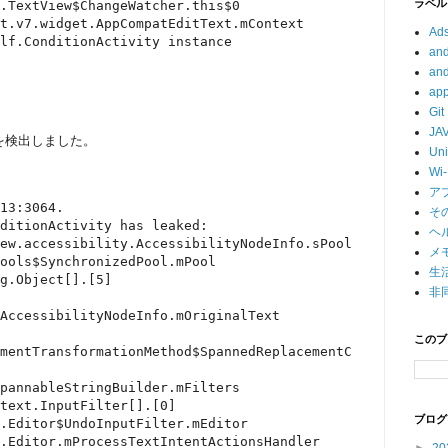
ラベル
.TextView$ChangeWatcher.this$0

t.v7.widget.AppCompatEditText.mContext

Ad
lf.ConditionActivity instance
and
and
app
Git
JA
を検出しました。
Un
Wi-
ア
13:3064.

そ
ditionActivity has leaked:

ヘ
ew.accessibility.AccessibilityNodeInfo.sPool

メ
ools$SynchronizedPool.mPool

生
g.Object[].[5]

非
AccessibilityNodeInfo.mOriginalText

このブ
mentTransformationMethod$SpannedReplacementC
pannableStringBuilder.mFilters

text.InputFilter[].[0]

ブログ
.Editor$UndoInputFilter.mEditor

.Editor.mProcessTextIntentActionsHandler
