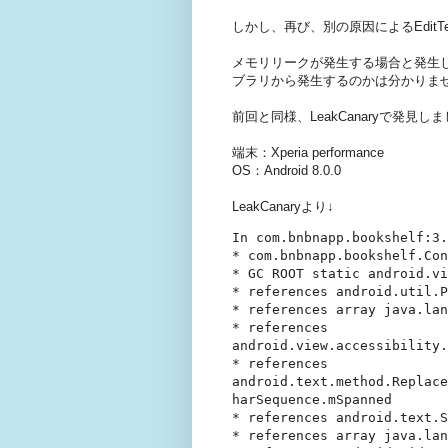
しかし、再び、別の原因によるEdit
メモリリークが発生する場合と発生
ブラリから発生するのかは分かりま
前回と同様、LeakCanaryで発見し
端末：Xperia performance
OS：Android 8.0.0
LeakCanaryより↓
In com.bnbnapp.bookshelf:3.
* com.bnbnapp.bookshelf.Con
* GC ROOT static android.vi
* references android.util.P
* references array java.lan
* references 
android.view.accessibility.
* references 
android.text.method.Replace
harSequence.mSpanned

* references android.text.S
* references array java.lan