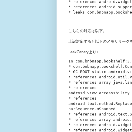
* references android.widget
* references android.suppor
* leaks com.bnbnapp.bookshe
こちらの対応は以下。
上記対応すると以下のメモリリーク
LeakCanaryより↓
In com.bnbnapp.bookshelf:3.
* com.bnbnapp.bookshelf.Con
* GC ROOT static android.vi
* references android.util.P
* references array java.lan
* references 
android.view.accessibility.
* references 
android.text.method.Replace
harSequence.mSpanned

* references android.text.S
* references array android.
* references android.widget
* references android.widget