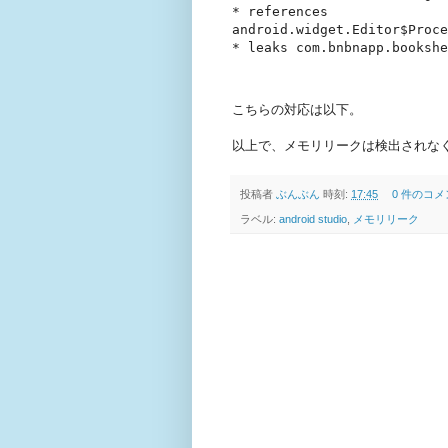
* references 
android.widget.Editor$Proce
* leaks com.bnbnapp.bookshe
こちらの対応は以下。
以上で、メモリリークは検出されな
投稿者
ぶんぶん
時刻:
17:45
0 件のコメ
ラベル:
android studio
,
メモリリーク