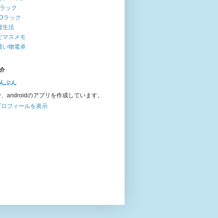
Dラック
VDラック
賞生活
ビマスメモ
買い物電卓
介
んぶん
、androidのアプリを作成しています。
プロフィールを表示