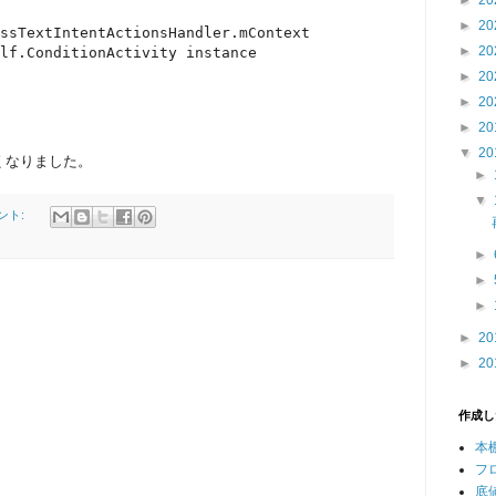
►
20
►
20
ssTextIntentActionsHandler.mContext

►
20
lf.ConditionActivity instance
►
20
►
20
►
20
▼
20
くなりました。
►
▼
ント:
►
►
►
►
20
►
20
作成し
本
フ
底