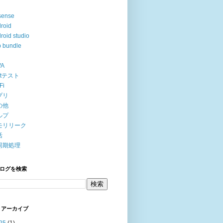
sense
roid
roid studio
 bundle
VA
itテスト
Fi
プリ
の他
ルプ
モリリーク
活
同期処理
ログを検索
 アーカイブ