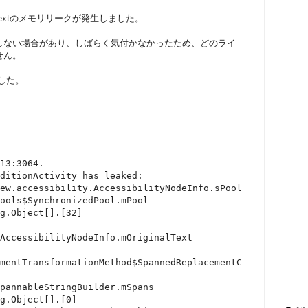
Textのメモリリークが発生しました。
しない場合があり、しばらく気付かなかったため、どのライ
せん。
ました。
13:3064.

ditionActivity has leaked:

ew.accessibility.AccessibilityNodeInfo.sPool

ools$SynchronizedPool.mPool

g.Object[].[32]

AccessibilityNodeInfo.mOriginalText

mentTransformationMethod$SpannedReplacementC
pannableStringBuilder.mSpans

g.Object[].[0]
