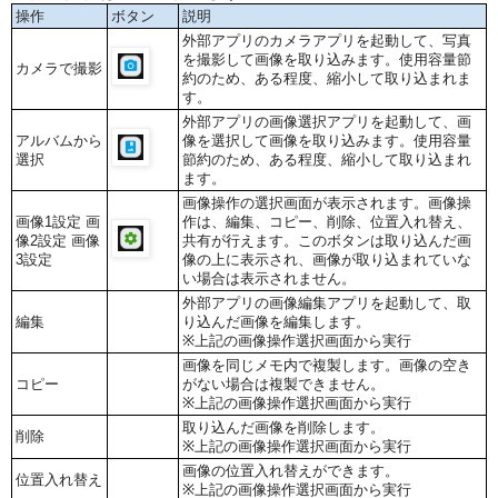
操作
ボタン
説明
外部アプリのカメラアプリを起動して、写真
を撮影して画像を取り込みます。使用容量節
カメラで撮影
約のため、ある程度、縮小して取り込まれま
す。
外部アプリの画像選択アプリを起動して、画
アルバムから
像を選択して画像を取り込みます。使用容量
選択
節約のため、ある程度、縮小して取り込まれ
ます。
画像操作の選択画面が表示されます。画像操
画像1設定 画
作は、編集、コピー、削除、位置入れ替え、
像2設定 画像
共有が行えます。このボタンは取り込んだ画
3設定
像の上に表示され、画像が取り込まれていな
い場合は表示されません。
外部アプリの画像編集アプリを起動して、取
編集
り込んだ画像を編集します。
※上記の画像操作選択画面から実行
画像を同じメモ内で複製します。画像の空き
コピー
がない場合は複製できません。
※上記の画像操作選択画面から実行
取り込んだ画像を削除します。
削除
※上記の画像操作選択画面から実行
画像の位置入れ替えができます。
位置入れ替え
※上記の画像操作選択画面から実行